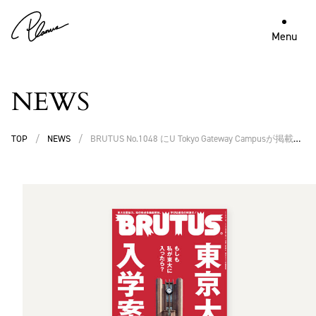
Menu
NEWS
TOP
/
NEWS
/
BRUTUS No.1048 にU Tokyo Gateway Campusが掲載さ
れました