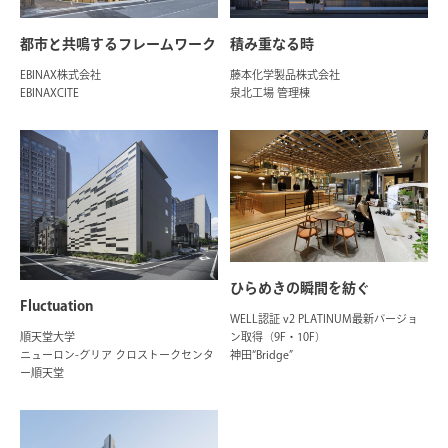
都市と共鳴するフレームワーク
積み重なる時
EBINAX株式会社
藤本化学製品株式会社
EBINAXCITE
泉北工場 管理棟
ひらめきの瞬間を紡ぐ
Fluctuation
WELL認証 v2 PLATINUM最新バージョ
ン取得（9F・10F）
順天堂大学
神田“Bridge”
ニューロン-グリア クロストークセンタ
ー順天堂