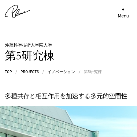
Menu
沖縄科学技術大学院大学
第5研究棟
TOP
/
PROJECTS
/
イノベーション
/
第5研究棟
多種共存と相互作用を加速する多元的空間性