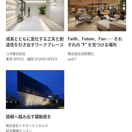
成長とともに変化する工夫と創
Faith、Future、Fun……それ
造性を引き出すワークプレース
ぞれの “F” を見つける場所
コタ株式会社
株式会社池田理化
東京 OFFICE・福岡 STUDIO OFFICE
and F
挑戦へ踏み出す躍動感を
株式会社イチネンケミカルズ
研究開発センター