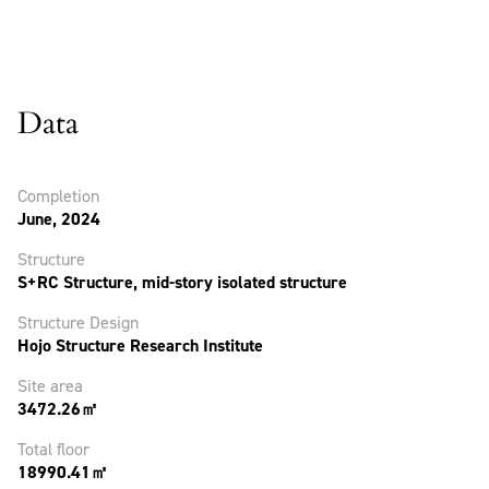
Data
Completion
June, 2024
Structure
S+RC Structure, mid-story isolated structure
Structure Design
Hojo Structure Research Institute
Site area
3472.26㎡
Total floor
18990.41㎡