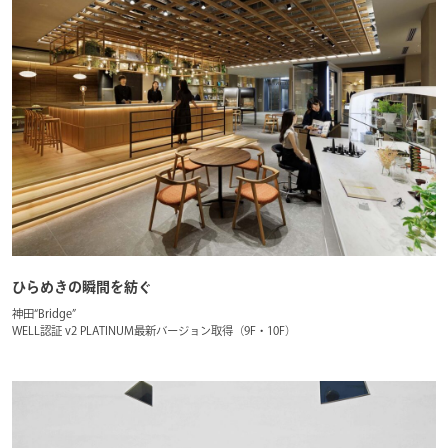
ひらめきの瞬間を紡ぐ
神田“Bridge”
WELL認証 v2 PLATINUM最新バージョン取得（9F・10F）