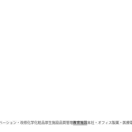
ベーション・改修
化学
化粧品
厚生施設
品質管理
教育施設
本社・オフィス
製薬・医療