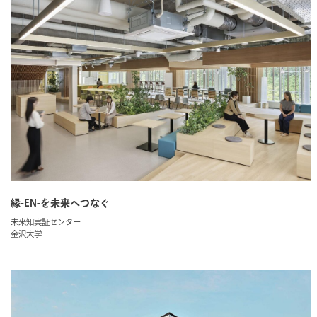
縁-EN-を未来へつなぐ
未来知実証センター
金沢大学