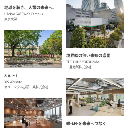
地球を聴き、人類の未来へ。
UTokyo GATEWAY Campus
東京大学
境界線の無い未知の惑星
TECH HUB YOKOHAMA
三菱地所株式会社
X is …?
XIS Worksite
オリエンタル技研工業株式会社
縁-EN-を未来へつなぐ