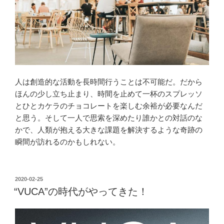
人は創造的な活動を長時間行うことは不可能だ。だから
ほんの少し立ち止まり、時間を止めて一杯のスプレッソ
とひとカケラのチョコレートを楽しむ余裕が必要なんだ
と思う。そして一人で思索を深めたり誰かとの対話のな
かで、人類が抱える大きな課題を解決するような奇跡の
瞬間が訪れるのかもしれない。
投
2020-02-25
稿
“VUCA”の時代がやってきた！
日: