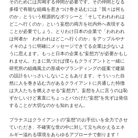
そのためには共鳴する仲間が必要です。その仲間となる
多様で有能な組織を惹きつけ巻き込むには「我々は何も
のか」とういう根源的なポリシーと「そしてわれわれは
どこへ行くのか」という妄想の両方を社内外へ表現する
ことが必要でしょう。とりわけ日本の企業で「われわれ
は何者か われわれはどこへ行くのか」をアップルやナ
イキのように明確にメッセージできてる企業は少ないよ
うに思えます。もっと日本の企業も“妄想力”が必要かもし
れません。たまに気づけば僕らもクライアントと一緒に
研究所の組織風土の形成やブランディングの提案で建築
の設計をいっさいしないこともあります。そういった自
然に人を巻き込む力があるクライアントに共通した特徴
は大人たちを燃えさせる“妄想力”。妄想を人に言うのは恥
ずかしいけど素直にちょっとバカげた“妄想”を先ずは発信
することが大切なのかも知れません。
プラナスはクライアントの“妄想”のお手伝いを全力でさせ
ていただき、不確実な世の中に対して立ち向かえるエネ
ルギー溢れる環境をあらゆるアプローチで創ります！