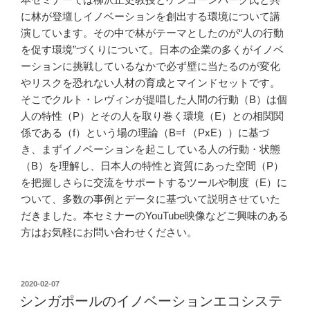
に林が登壇しイノベーションを創出する環境について講
演しています。その中で林がテーマとしたのが“人の行動
を促す環境”づくりについて。日本の企業の多くがイノベ
ーションに挑戦しているなかで必ず壁に当たるのが変化
やリスクを恐れない人材の育成とマインドセットです。
そこでクルト・レヴィンが提唱した人間の行動（B）は個
人の特性（P）とその人を取り巻く環境（E）との相関関
係である（f）という場の理論（B=f （PxE））に基づ
き、まずイノベーションを起こしている人の行動・状態
（B）を理解し、日本人の特性と資質にあった空間（P）
を把握しさらに交流をサポートするツールや制度（E）に
ついて、多数の事例とデータに基づいて説明させていた
だきました。本セミナーのYouTube映像などご興味のある
方はお気軽にお問い合わせください。
投
2020-02-07
稿
シンガポールのイノベーションエコシステ
日: