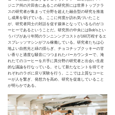
ジニア州の片田舎にあるこの研究所には世界トップクラ
スの研究者が集まって分野を超えた融合型の研究を推進
し成果を挙げている。ここに何度か訪れ気づいたこと
が、研究者同士の対話を促す媒体となっているものがコ
ーヒーであるということだ。研究所の中央にはBob’sとい
うパブがあり年間のランニンングコストが160万程するエ
スプレッソマシンがフル稼働している。研究者たちは心
地よい自然光と緑の揺らぎ、チョコチップクッキーの甘
い香りと適度な騒音につつまれたバーカウンターで、淹
れたてのコーヒーを片手に異分野の研究者と出会い生産
的な議論を行なっている。そして新たなヒントを得てそ
れぞれのラボに戻り実験を行う。ここでは上質なコーヒ
ーが人を繋ぎ、発想力を高め、研究を促進していること
が明らかである。