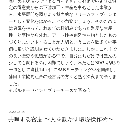
速に廃業が進んでいると言います。これまでのような特
定の得意先からの下請加工・生産を中心とした事業か
ら、水平展開を図りより魅力的なドリームファブセンタ
ーとして変化をはかることが急務でしょう。そのために
は勇気を持ってこれまでの枠組みであった過度な生産
性・効率性から外れ、アート性や創造性を軸としたもの
づくりにシフトすることが大切ということを数多くの事
例に基づき説明させていただきました。しかしこれまで
の長い歴史や風習がある中で、自分たちだけではほんの
少しでも変わるのは困難でしょう。私たちはSDGs活動の
一環として当社TableにてB&Bミーティング※を開催し、
蒲田工業協同組合の経営者の方々と熱く深夜まで語りま
した。
※ボルドーワインとブリーチーズで語る会
投
2020-02-14
稿
共鳴する密度 〜人を動かす環境操作術〜
日: