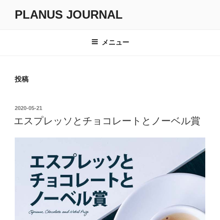
コ
PLANUS JOURNAL
ン
テ
ン
メニュー
ツ
へ
ス
投稿
キ
ッ
投
2020-05-21
プ
稿
エスプレッソとチョコレートとノーベル賞
日: