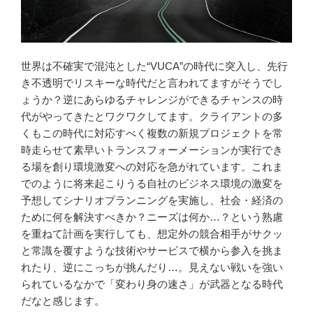
世界は不確実で混沌とした“VUCA”の時代に突入し、先行
き不透明でリスキーな時代だと言われてますがそうでし
ょうか？逆にあらゆるチャレンジができるチャンスの時
代がやってきたとワクワクしてます。クライアントの多
くもこの時代に対応すべく複数の新規プロジェクトを常
時走らせて素早いトランスフォーメーションが実行でき
る場を創り環境激変への対応を急がれています。これま
でのように将来起こりうる自社のビジネス環境の激変を
予想してシナリオプランニングを実施し、社会・経済の
ために何を解決すべきか？ニーズは何か…？という熟慮
を重ねて計画を実行しても、想定外の競合相手がサクッ
と常識を覆すような技術やサービスで横から参入を挑ま
れたり、逆にこっちが挑んだり…。見えない戦いを強い
られているなかで「変わり身の速さ」が武器となる時代
だなと感じます。