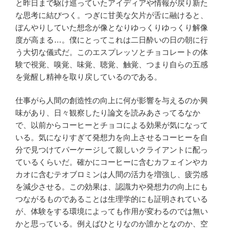
と昨日まで駆け巡っていたアイディアや情報が戻り新た
な思考に結びつく。つぎに甘美な欠片が舌に融けると、
ぼんやりしていた想念が像となりゆっくりゆっくり解像
度が高まる…。僕にとってこれは二日酔いの日の朝に行
う大切な儀式だ。このエスプレッソとチョコレートの体
験で視覚、嗅覚、味覚、聴覚、触覚、つまり自らの五感
を覚醒し精神を取り戻しているのである。
仕事がら人間の創造性の向上に何が影響を与えるのか興
味があり、日々観察したり論文を読みあさってるなか
で、以前からコーヒーとチョコによる効果が気になって
いる。気になりすぎて発想力を向上させるコーヒーを自
分で見つけてパーケージして親しいクライアントに配っ
ているくらいだ。確かにコーヒーに含むカフェインやカ
カオに含むテオブロミンは人間の活力を増強し、疲労感
を減少させる。この効果は、認識力や発想力の向上にも
つながるものであることは生理学的にも証明されている
が、体験をする環境によっても作用が変わるのでは無い
かと思っている。例えばひとりなのか誰かとなのか、空