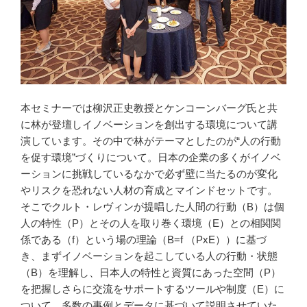
本セミナーでは柳沢正史教授とケンコーンバーグ氏と共
に林が登壇しイノベーションを創出する環境について講
演しています。その中で林がテーマとしたのが“人の行動
を促す環境”づくりについて。日本の企業の多くがイノベ
ーションに挑戦しているなかで必ず壁に当たるのが変化
やリスクを恐れない人材の育成とマインドセットです。
そこでクルト・レヴィンが提唱した人間の行動（B）は個
人の特性（P）とその人を取り巻く環境（E）との相関関
係である（f）という場の理論（B=f （PxE））に基づ
き、まずイノベーションを起こしている人の行動・状態
（B）を理解し、日本人の特性と資質にあった空間（P）
を把握しさらに交流をサポートするツールや制度（E）に
ついて、多数の事例とデータに基づいて説明させていた