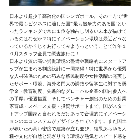
日本より超少子高齢化の国シンガポール。その一方で“世
界で最もビジネスに適した国”“最も競争力のある国”とい
ったランキングで常に１位を独占し明るい未来が描けて
いるのはなぜか？特にイノベーション環境は最近どうな
っているか？じゃあ行ってみようっということで昨年１
０月スタッフ全員で調査旅行に！
日本より質の高い労働環境の整備や戦略的にスタートア
ップが生まれる制度設計に一同納得！特に世界から優秀
な人材確保のための巧みな移民制度や女性活躍の充実し
たサポート環境、海外名門大の誘致や留学生に対する奨
学金・教育制度、先進的なグローバル企業の国内参入へ
の手厚い優遇措置、そしてベンチャー創出のための起業
家育成・スペース支援・投資サポートまで、国がスター
トアップ国家と言われるだけあって合理的にイノベーシ
ョンのエコシステムがデザインされています。また国土
が狭いため高い密度で建築が立ち並び、結果あらゆる人
種や文化が自然と混ざり合う環境が熱気とスピード感を