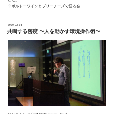
※ボルドーワインとブリーチーズで語る会
投
2020-02-14
稿
共鳴する密度 〜人を動かす環境操作術〜
日: