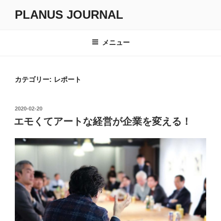
コ
PLANUS JOURNAL
ン
テ
ン
メニュー
ツ
へ
ス
カテゴリー:
レポート
キ
ッ
投
2020-02-20
プ
稿
エモくてアートな経営が企業を変える！
日: