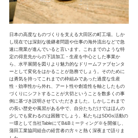
日本の高度なものづくりを支える大田区の町工場。しか
し現在では深刻な後継者問題や仕事の海外流出などで急
速に廃業が進んでいると言います。これまでのような特
定の得意先からの下請加工・生産を中心とした事業か
ら、水平展開を図りより魅力的なドリームファブセンタ
ーとして変化をはかることが急務でしょう。そのために
は勇気を持ってこれまでの枠組みであった過度な生産
性・効率性から外れ、アート性や創造性を軸としたもの
づくりにシフトすることが大切ということを数多くの事
例に基づき説明させていただきました。しかしこれまで
の長い歴史や風習がある中で、自分たちだけではほんの
少しでも変わるのは困難でしょう。私たちはSDGs活動の
一環として当社TableにてB&Bミーティング※を開催し、
蒲田工業協同組合の経営者の方々と熱く深夜まで語りま
した。