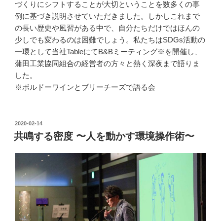
づくりにシフトすることが大切ということを数多くの事
例に基づき説明させていただきました。しかしこれまで
の長い歴史や風習がある中で、自分たちだけではほんの
少しでも変わるのは困難でしょう。私たちはSDGs活動の
一環として当社TableにてB&Bミーティング※を開催し、
蒲田工業協同組合の経営者の方々と熱く深夜まで語りま
した。
※ボルドーワインとブリーチーズで語る会
投
2020-02-14
稿
共鳴する密度 〜人を動かす環境操作術〜
日: