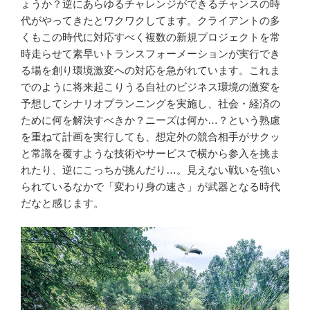
ょうか？逆にあらゆるチャレンジができるチャンスの時
代がやってきたとワクワクしてます。クライアントの多
くもこの時代に対応すべく複数の新規プロジェクトを常
時走らせて素早いトランスフォーメーションが実行でき
る場を創り環境激変への対応を急がれています。これま
でのように将来起こりうる自社のビジネス環境の激変を
予想してシナリオプランニングを実施し、社会・経済の
ために何を解決すべきか？ニーズは何か…？という熟慮
を重ねて計画を実行しても、想定外の競合相手がサクッ
と常識を覆すような技術やサービスで横から参入を挑ま
れたり、逆にこっちが挑んだり…。見えない戦いを強い
られているなかで「変わり身の速さ」が武器となる時代
だなと感じます。