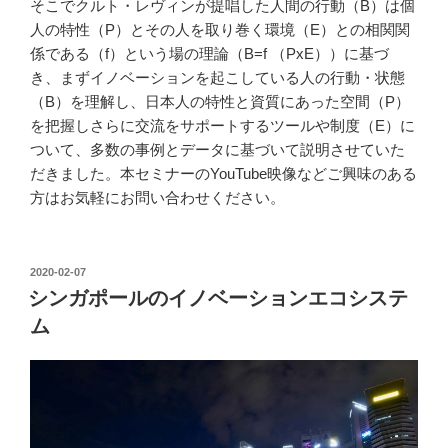
そこでクルト・レヴィンが提唱した人間の行動（B）は個
人の特性（P）とその人を取り巻く環境（E）との相関関
係である（f）という場の理論（B=f （PxE））に基づ
き、まずイノベーションを起こしている人の行動・状態
（B）を理解し、日本人の特性と資質にあった空間（P）
を把握しさらに交流をサポートするツールや制度（E）に
ついて、多数の事例とデータに基づいて説明させていた
だきました。本セミナーのYouTube映像などご興味のある
方はお気軽にお問い合わせください。
投
2020-02-07
稿
シンガポールのイノベーションエコシステ
日:
ム