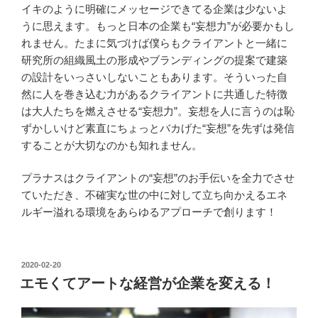
イキのように明確にメッセージできてる企業は少ないよ
うに思えます。もっと日本の企業も“妄想力”が必要かもし
れません。たまに気づけば僕らもクライアントと一緒に
研究所の組織風土の形成やブランディングの提案で建築
の設計をいっさいしないこともあります。そういった自
然に人を巻き込む力があるクライアントに共通した特徴
は大人たちを燃えさせる“妄想力”。妄想を人に言うのは恥
ずかしいけど素直にちょっとバカげた“妄想”を先ずは発信
することが大切なのかも知れません。
プラナスはクライアントの“妄想”のお手伝いを全力でさせ
ていただき、不確実な世の中に対して立ち向かえるエネ
ルギー溢れる環境をあらゆるアプローチで創ります！
投
2020-02-20
稿
エモくてアートな経営が企業を変える！
日: