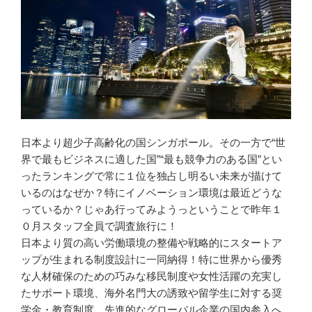
日本より超少子高齢化の国シンガポール。その一方で“世
界で最もビジネスに適した国”“最も競争力のある国”とい
ったランキングで常に１位を独占し明るい未来が描けて
いるのはなぜか？特にイノベーション環境は最近どうな
っているか？じゃあ行ってみようっということで昨年１
０月スタッフ全員で調査旅行に！
日本より質の高い労働環境の整備や戦略的にスタートア
ップが生まれる制度設計に一同納得！特に世界から優秀
な人材確保のための巧みな移民制度や女性活躍の充実し
たサポート環境、海外名門大の誘致や留学生に対する奨
学金・教育制度、先進的なグローバル企業の国内参入へ