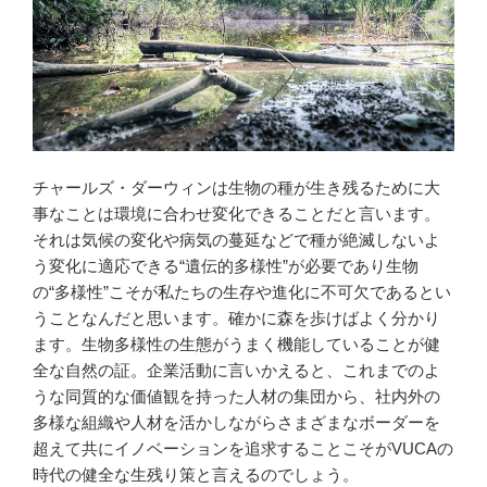
チャールズ・ダーウィンは生物の種が生き残るために大
事なことは環境に合わせ変化できることだと言います。
それは気候の変化や病気の蔓延などで種が絶滅しないよ
う変化に適応できる“遺伝的多様性”が必要であり生物
の“多様性”こそが私たちの生存や進化に不可欠であるとい
うことなんだと思います。確かに森を歩けばよく分かり
ます。生物多様性の生態がうまく機能していることが健
全な自然の証。企業活動に言いかえると、これまでのよ
うな同質的な価値観を持った人材の集団から、社内外の
多様な組織や人材を活かしながらさまざまなボーダーを
超えて共にイノベーションを追求することこそがVUCAの
時代の健全な生残り策と言えるのでしょう。