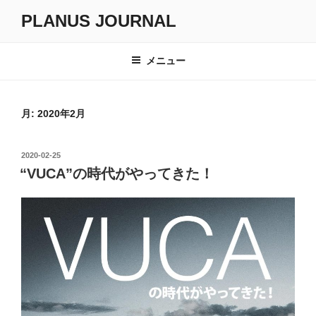
コ
PLANUS JOURNAL
ン
テ
ン
メニュー
ツ
へ
ス
月:
2020年2月
キ
ッ
投
2020-02-25
プ
稿
“VUCA”の時代がやってきた！
日: