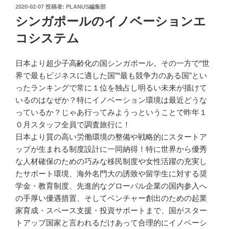
投
2020-02-07
投稿者:
PLANUS編集部
稿
シンガポールのイノベーションエ
日:
コシステム
日本より超少子高齢化の国シンガポール。その一方で“世
界で最もビジネスに適した国”“最も競争力のある国”とい
ったランキングで常に１位を独占し明るい未来が描けて
いるのはなぜか？特にイノベーション環境は最近どうな
っているか？じゃあ行ってみようっということで昨年１
０月スタッフ全員で調査旅行に！
日本より質の高い労働環境の整備や戦略的にスタートア
ップが生まれる制度設計に一同納得！特に世界から優秀
な人材確保のための巧みな移民制度や女性活躍の充実し
たサポート環境、海外名門大の誘致や留学生に対する奨
学金・教育制度、先進的なグローバル企業の国内参入へ
の手厚い優遇措置、そしてベンチャー創出のための起業
家育成・スペース支援・投資サポートまで、国がスター
トアップ国家と言われるだけあって合理的にイノベーシ