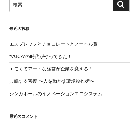
検
検
索
ョ
索:
ン
最近の投稿
エスプレッソとチョコレートとノーベル賞
“VUCA”の時代がやってきた！
エモくてアートな経営が企業を変える！
共鳴する密度 〜人を動かす環境操作術〜
シンガポールのイノベーションエコシステム
最近のコメント