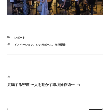
カ
レポート
テ
タ
イノベーション
、
シンガポール
、
海外研修
ゴ
グ
リ
ー
投
稿
次
次
ナ
の
共鳴する密度 〜人を動かす環境操作術〜
ビ
投
稿
ゲ
ー
シ