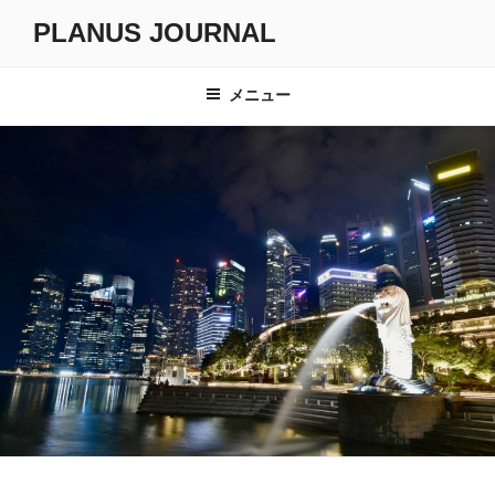
コ
PLANUS JOURNAL
ン
テ
ン
メニュー
ツ
へ
ス
キ
ッ
プ