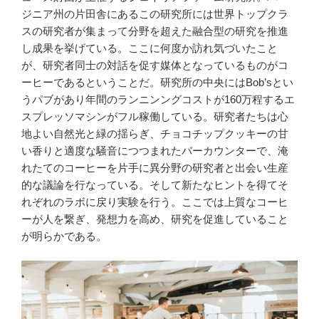
ジニア州の片田舎にあるこの研究所には世界トップクラ
スの研究者が集まって分野を超えた融合型の研究を推進
し成果を挙げている。ここに何度か訪れ気づいたこと
が、研究者同士の対話を促す媒体となっているものがコ
ーヒーであるということだ。研究所の中央にはBob’sとい
うパブがあり年間のランニンングコストが160万程するエ
スプレッソマシンがフル稼働している。研究者たちは心
地よい自然光と緑の揺らぎ、チョコチップクッキーの甘
い香りと適度な騒音につつまれたバーカウンターで、淹
れたてのコーヒーを片手に異分野の研究者と出会い生産
的な議論を行なっている。そして新たなヒントを得てそ
れぞれのラボに戻り実験を行う。ここでは上質なコーヒ
ーが人を繋ぎ、発想力を高め、研究を促進していること
が明らかである。