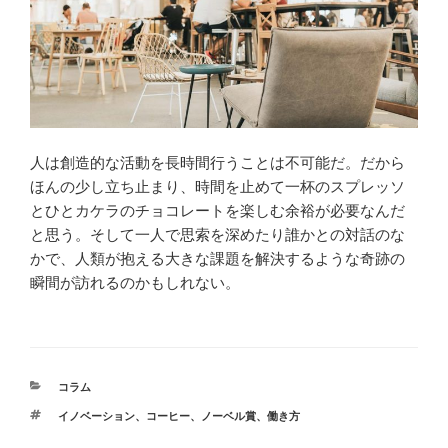
人は創造的な活動を長時間行うことは不可能だ。だから
ほんの少し立ち止まり、時間を止めて一杯のスプレッソ
とひとカケラのチョコレートを楽しむ余裕が必要なんだ
と思う。そして一人で思索を深めたり誰かとの対話のな
かで、人類が抱える大きな課題を解決するような奇跡の
瞬間が訪れるのかもしれない。
カ
コラム
テ
タ
イノベーション
、
コーヒー
、
ノーベル賞
、
働き方
ゴ
グ
リ