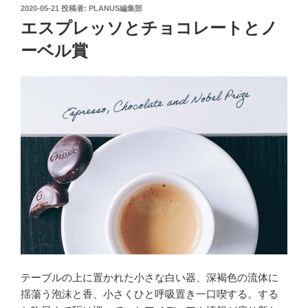
投
2020-05-21
投稿者:
PLANUS編集部
稿
エスプレッソとチョコレートとノ
日:
ーベル賞
テーブルの上に置かれた小さな白い器、深褐色の流体に
揺蕩う泡沫と香、小さくひと呼吸置き一口喫する。する