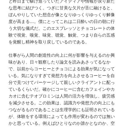
と昨日まで駆け巡っていたアイディアや情報が戻り新た
な思考に結びつく。つぎに甘美な欠片が舌に融けると、
ぼんやりしていた想念が像となりゆっくりゆっくり解像
度が高まる…。僕にとってこれは二日酔いの日の朝に行
う大切な儀式だ。このエスプレッソとチョコレートの体
験で視覚、嗅覚、味覚、聴覚、触覚、つまり自らの五感
を覚醒し精神を取り戻しているのである。
仕事がら人間の創造性の向上に何が影響を与えるのか興
味があり、日々観察したり論文を読みあさってるなか
で、以前からコーヒーとチョコによる効果が気になって
いる。気になりすぎて発想力を向上させるコーヒーを自
分で見つけてパーケージして親しいクライアントに配っ
ているくらいだ。確かにコーヒーに含むカフェインやカ
カオに含むテオブロミンは人間の活力を増強し、疲労感
を減少させる。この効果は、認識力や発想力の向上にも
つながるものであることは生理学的にも証明されている
が、体験をする環境によっても作用が変わるのでは無い
かと思っている。例えばひとりなのか誰かとなのか、空