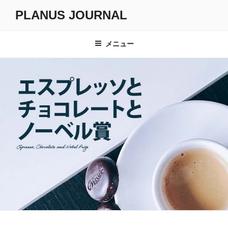
コ
PLANUS JOURNAL
ン
テ
ン
メニュー
ツ
へ
ス
キ
ッ
プ