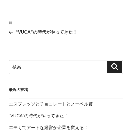
ー
投
前
前
稿
の
“VUCA”の時代がやってきた！
ナ
投
ビ
稿
ゲ
ー
検
検
シ
索
索:
ョ
ン
最近の投稿
エスプレッソとチョコレートとノーベル賞
“VUCA”の時代がやってきた！
エモくてアートな経営が企業を変える！