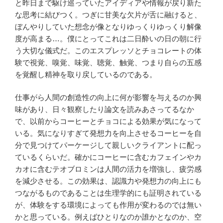
と昨日まで駆け巡っていたアイディアや情報が戻り新た
な思考に結びつく。つぎに甘美な欠片が舌に融けると、
ぼんやりしていた想念が像となりゆっくりゆっくり解像
度が高まる…。僕にとってこれは二日酔いの日の朝に行
う大切な儀式だ。このエスプレッソとチョコレートの体
験で視覚、嗅覚、味覚、聴覚、触覚、つまり自らの五感
を覚醒し精神を取り戻しているのである。
仕事がら人間の創造性の向上に何が影響を与えるのか興
味があり、日々観察したり論文を読みあさってるなか
で、以前からコーヒーとチョコによる効果が気になって
いる。気になりすぎて発想力を向上させるコーヒーを自
分で見つけてパーケージして親しいクライアントに配っ
ているくらいだ。確かにコーヒーに含むカフェインやカ
カオに含むテオブロミンは人間の活力を増強し、疲労感
を減少させる。この効果は、認識力や発想力の向上にも
つながるものであることは生理学的にも証明されている
が、体験をする環境によっても作用が変わるのでは無い
かと思っている。例えばひとりなのか誰かとなのか、空