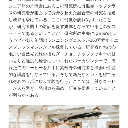
ジニア州の片田舎にあるこの研究所には世界トップクラ
スの研究者が集まって分野を超えた融合型の研究を推進
し成果を挙げている。ここに何度か訪れ気づいたこと
が、研究者同士の対話を促す媒体となっているものがコ
ーヒーであるということだ。研究所の中央にはBob’sとい
うパブがあり年間のランニンングコストが160万程するエ
スプレッソマシンがフル稼働している。研究者たちは心
地よい自然光と緑の揺らぎ、チョコチップクッキーの甘
い香りと適度な騒音につつまれたバーカウンターで、淹
れたてのコーヒーを片手に異分野の研究者と出会い生産
的な議論を行なっている。そして新たなヒントを得てそ
れぞれのラボに戻り実験を行う。ここでは上質なコーヒ
ーが人を繋ぎ、発想力を高め、研究を促進していること
が明らかである。