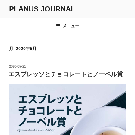
コ
PLANUS JOURNAL
ン
テ
ン
メニュー
ツ
へ
ス
月:
2020年5月
キ
ッ
投
2020-05-21
プ
稿
エスプレッソとチョコレートとノーベル賞
日: