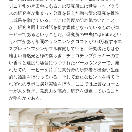
ジニア州の片田舎にあるこの研究所には世界トップクラ
スの研究者が集まって分野を超えた融合型の研究を推進
し成果を挙げている。ここに何度か訪れ気づいたこと
が、研究者同士の対話を促す媒体となっているものがコ
ーヒーであるということだ。研究所の中央にはBob’sとい
うパブがあり年間のランニンングコストが160万程するエ
スプレッソマシンがフル稼働している。研究者たちは心
地よい自然光と緑の揺らぎ、チョコチップクッキーの甘
い香りと適度な騒音につつまれたバーカウンターで、淹
れたてのコーヒーを片手に異分野の研究者と出会い生産
的な議論を行なっている。そして新たなヒントを得てそ
れぞれのラボに戻り実験を行う。ここでは上質なコーヒ
ーが人を繋ぎ、発想力を高め、研究を促進していること
が明らかである。