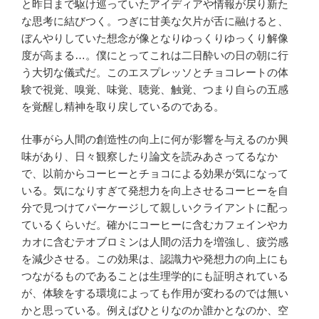
と昨日まで駆け巡っていたアイディアや情報が戻り新た
な思考に結びつく。つぎに甘美な欠片が舌に融けると、
ぼんやりしていた想念が像となりゆっくりゆっくり解像
度が高まる…。僕にとってこれは二日酔いの日の朝に行
う大切な儀式だ。このエスプレッソとチョコレートの体
験で視覚、嗅覚、味覚、聴覚、触覚、つまり自らの五感
を覚醒し精神を取り戻しているのである。
仕事がら人間の創造性の向上に何が影響を与えるのか興
味があり、日々観察したり論文を読みあさってるなか
で、以前からコーヒーとチョコによる効果が気になって
いる。気になりすぎて発想力を向上させるコーヒーを自
分で見つけてパーケージして親しいクライアントに配っ
ているくらいだ。確かにコーヒーに含むカフェインやカ
カオに含むテオブロミンは人間の活力を増強し、疲労感
を減少させる。この効果は、認識力や発想力の向上にも
つながるものであることは生理学的にも証明されている
が、体験をする環境によっても作用が変わるのでは無い
かと思っている。例えばひとりなのか誰かとなのか、空