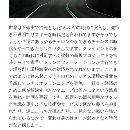
世界は不確実で混沌とした“VUCA”の時代に突入し、先行
き不透明でリスキーな時代だと言われてますがそうでし
ょうか？逆にあらゆるチャレンジができるチャンスの時
代がやってきたとワクワクしてます。クライアントの多
くもこの時代に対応すべく複数の新規プロジェクトを常
時走らせて素早いトランスフォーメーションが実行でき
る場を創り環境激変への対応を急がれています。これま
でのように将来起こりうる自社のビジネス環境の激変を
予想してシナリオプランニングを実施し、社会・経済の
ために何を解決すべきか？ニーズは何か…？という熟慮
を重ねて計画を実行しても、想定外の競合相手がサクッ
と常識を覆すような技術やサービスで横から参入を挑ま
れたり、逆にこっちが挑んだり…。見えない戦いを強い
られているなかで「変わり身の速さ」が武器となる時代
だなと感じます。