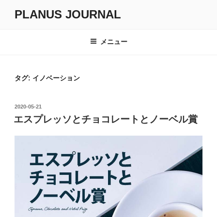
コ
PLANUS JOURNAL
ン
テ
ン
メニュー
ツ
へ
ス
タグ:
イノベーション
キ
ッ
投
2020-05-21
プ
稿
エスプレッソとチョコレートとノーベル賞
日: