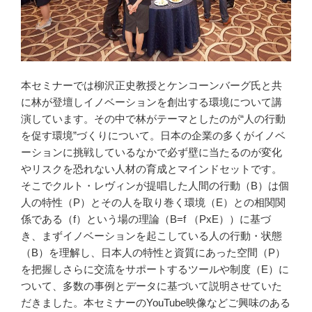
本セミナーでは柳沢正史教授とケンコーンバーグ氏と共
に林が登壇しイノベーションを創出する環境について講
演しています。その中で林がテーマとしたのが“人の行動
を促す環境”づくりについて。日本の企業の多くがイノベ
ーションに挑戦しているなかで必ず壁に当たるのが変化
やリスクを恐れない人材の育成とマインドセットです。
そこでクルト・レヴィンが提唱した人間の行動（B）は個
人の特性（P）とその人を取り巻く環境（E）との相関関
係である（f）という場の理論（B=f （PxE））に基づ
き、まずイノベーションを起こしている人の行動・状態
（B）を理解し、日本人の特性と資質にあった空間（P）
を把握しさらに交流をサポートするツールや制度（E）に
ついて、多数の事例とデータに基づいて説明させていた
だきました。本セミナーのYouTube映像などご興味のある