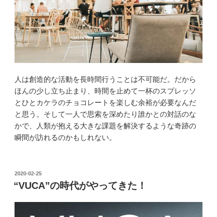
人は創造的な活動を長時間行うことは不可能だ。だから
ほんの少し立ち止まり、時間を止めて一杯のスプレッソ
とひとカケラのチョコレートを楽しむ余裕が必要なんだ
と思う。そして一人で思索を深めたり誰かとの対話のな
かで、人類が抱える大きな課題を解決するような奇跡の
瞬間が訪れるのかもしれない。
投
2020-02-25
稿
“VUCA”の時代がやってきた！
日: