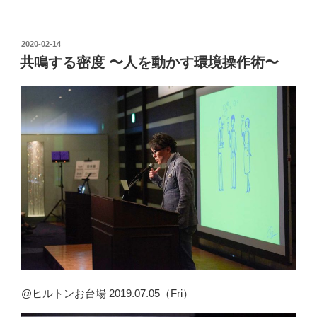
投
2020-02-14
稿
共鳴する密度 〜人を動かす環境操作術〜
日:
@ヒルトンお台場 2019.07.05（Fri）