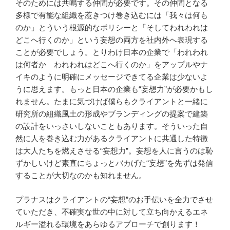
そのためには共鳴する仲間が必要です。その仲間となる
多様で有能な組織を惹きつけ巻き込むには「我々は何も
のか」とういう根源的なポリシーと「そしてわれわれは
どこへ行くのか」という妄想の両方を社内外へ表現する
ことが必要でしょう。とりわけ日本の企業で「われわれ
は何者か われわれはどこへ行くのか」をアップルやナ
イキのように明確にメッセージできてる企業は少ないよ
うに思えます。もっと日本の企業も“妄想力”が必要かもし
れません。たまに気づけば僕らもクライアントと一緒に
研究所の組織風土の形成やブランディングの提案で建築
の設計をいっさいしないこともあります。そういった自
然に人を巻き込む力があるクライアントに共通した特徴
は大人たちを燃えさせる“妄想力”。妄想を人に言うのは恥
ずかしいけど素直にちょっとバカげた“妄想”を先ずは発信
することが大切なのかも知れません。
プラナスはクライアントの“妄想”のお手伝いを全力でさせ
ていただき、不確実な世の中に対して立ち向かえるエネ
ルギー溢れる環境をあらゆるアプローチで創ります！