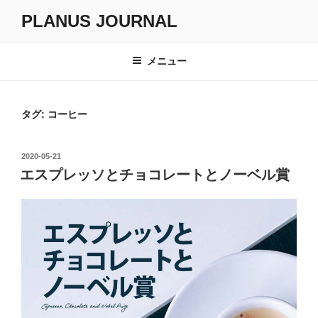
コ
PLANUS JOURNAL
ン
テ
ン
メニュー
ツ
へ
ス
タグ:
コーヒー
キ
ッ
投
2020-05-21
プ
稿
エスプレッソとチョコレートとノーベル賞
日: