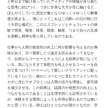
と昨日まで駆け巡っていたアイディアや情報が戻り新た
な思考に結びつく。つぎに甘美な欠片が舌に融けると、
ぼんやりしていた想念が像となりゆっくりゆっくり解像
度が高まる…。僕にとってこれは二日酔いの日の朝に行
う大切な儀式だ。このエスプレッソとチョコレートの体
験で視覚、嗅覚、味覚、聴覚、触覚、つまり自らの五感
を覚醒し精神を取り戻しているのである。
仕事がら人間の創造性の向上に何が影響を与えるのか興
味があり、日々観察したり論文を読みあさってるなか
で、以前からコーヒーとチョコによる効果が気になって
いる。気になりすぎて発想力を向上させるコーヒーを自
分で見つけてパーケージして親しいクライアントに配っ
ているくらいだ。確かにコーヒーに含むカフェインやカ
カオに含むテオブロミンは人間の活力を増強し、疲労感
を減少させる。この効果は、認識力や発想力の向上にも
つながるものであることは生理学的にも証明されている
が、体験をする環境によっても作用が変わるのでは無い
かと思っている。例えばひとりなのか誰かとなのか、空