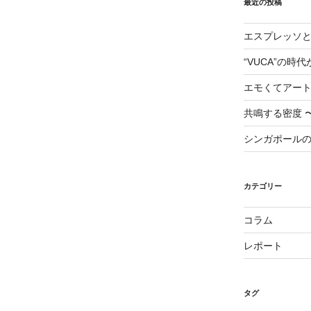
最近の投稿
エスプレッソ
“VUCA”の時
エモくてアー
共鳴する密度 
シンガポール
カテゴリー
コラム
レポート
タグ