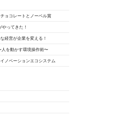
とチョコレートとノーベル賞
代がやってきた！
トな経営が企業を変える！
〜人を動かす環境操作術〜
のイノベーションエコシステム