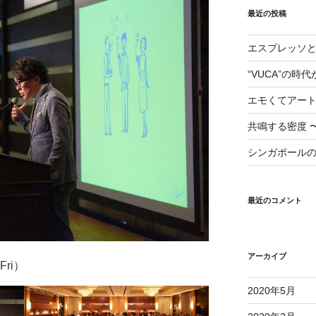
最近の投稿
エスプレッソ
“VUCA”の時
エモくてアー
共鳴する密度 
シンガポール
最近のコメント
アーカイブ
Fri）
2020年5月