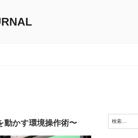
URNAL
検
を動かす環境操作術〜
索: