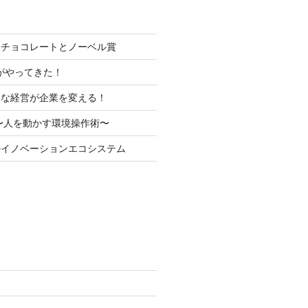
とチョコレートとノーベル賞
代がやってきた！
トな経営が企業を変える！
〜人を動かす環境操作術〜
のイノベーションエコシステム