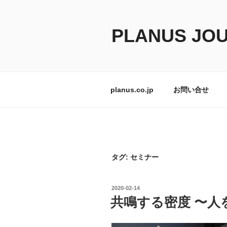
コ
ン
テ
PLANUS JO
ン
ツ
へ
ス
planus.co.jp
お問い合せ
キ
ッ
プ
タグ:
セミナー
投
2020-02-14
稿
共鳴する密度 〜人
日: