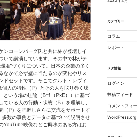
2020年2月
カテゴリー
コラム
レポート
ケンコーンバーグ氏と共に林が登壇しイ
ついて講演しています。その中で林がテ
す環境”づくりについて。日本の企業の多く
メタ情報
るなかで必ず壁に当たるのが変化やリス
ンドセットです。そこでクルト・レヴィ
ログイン
は個人の特性（P）とその人を取り巻く環
投稿フィード
という場の理論（B=f （PxE））に基づ
している人の行動・状態（B）を理解し、
コメントフィ
間（P）を把握しさらに交流をサポートす
WordPress.org
、多数の事例とデータに基づいて説明させ
YouTube映像などご興味のある方はお