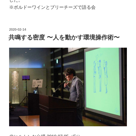
※ボルドーワインとブリーチーズで語る会
投
2020-02-14
稿
共鳴する密度 〜人を動かす環境操作術〜
日: