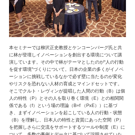
本セミナーでは柳沢正史教授とケンコーンバーグ氏と共
に林が登壇しイノベーションを創出する環境について講
演しています。その中で林がテーマとしたのが“人の行動
を促す環境”づくりについて。日本の企業の多くがイノベ
ーションに挑戦しているなかで必ず壁に当たるのが変化
やリスクを恐れない人材の育成とマインドセットです。
そこでクルト・レヴィンが提唱した人間の行動（B）は個
人の特性（P）とその人を取り巻く環境（E）との相関関
係である（f）という場の理論（B=f （PxE））に基づ
き、まずイノベーションを起こしている人の行動・状態
（B）を理解し、日本人の特性と資質にあった空間（P）
を把握しさらに交流をサポートするツールや制度（E）に
ついて、多数の事例とデータに基づいて説明させていた