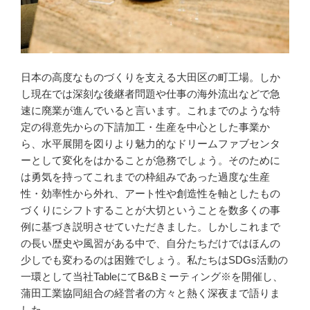
日本の高度なものづくりを支える大田区の町工場。しか
し現在では深刻な後継者問題や仕事の海外流出などで急
速に廃業が進んでいると言います。これまでのような特
定の得意先からの下請加工・生産を中心とした事業か
ら、水平展開を図りより魅力的なドリームファブセンタ
ーとして変化をはかることが急務でしょう。そのために
は勇気を持ってこれまでの枠組みであった過度な生産
性・効率性から外れ、アート性や創造性を軸としたもの
づくりにシフトすることが大切ということを数多くの事
例に基づき説明させていただきました。しかしこれまで
の長い歴史や風習がある中で、自分たちだけではほんの
少しでも変わるのは困難でしょう。私たちはSDGs活動の
一環として当社TableにてB&Bミーティング※を開催し、
蒲田工業協同組合の経営者の方々と熱く深夜まで語りま
した。