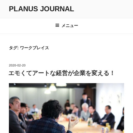
コ
PLANUS JOURNAL
ン
テ
ン
メニュー
ツ
へ
ス
タグ:
ワークプレイス
キ
ッ
投
2020-02-20
プ
稿
エモくてアートな経営が企業を変える！
日: