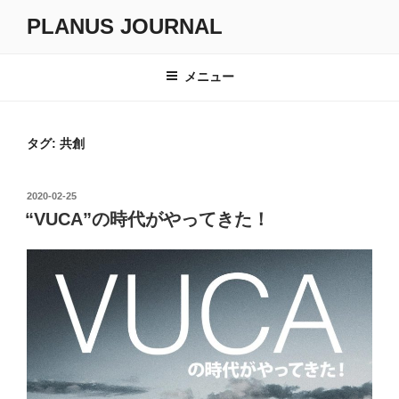
コ
PLANUS JOURNAL
ン
テ
ン
メニュー
ツ
へ
ス
タグ:
共創
キ
ッ
投
2020-02-25
プ
稿
“VUCA”の時代がやってきた！
日: