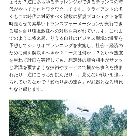
ょうか？逆にあらゆるチャレンジができるチャンスの時
代がやってきたとワクワクしてます。クライアントの多
くもこの時代に対応すべく複数の新規プロジェクトを常
時走らせて素早いトランスフォーメーションが実行でき
る場を創り環境激変への対応を急がれています。これま
でのように将来起こりうる自社のビジネス環境の激変を
予想してシナリオプランニングを実施し、社会・経済の
ために何を解決すべきか？ニーズは何か…？という熟慮
を重ねて計画を実行しても、想定外の競合相手がサクッ
と常識を覆すような技術やサービスで横から参入を挑ま
れたり、逆にこっちが挑んだり…。見えない戦いを強い
られているなかで「変わり身の速さ」が武器となる時代
だなと感じます。