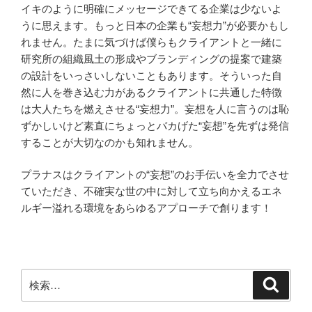
イキのように明確にメッセージできてる企業は少ないよ
うに思えます。もっと日本の企業も“妄想力”が必要かもし
れません。たまに気づけば僕らもクライアントと一緒に
研究所の組織風土の形成やブランディングの提案で建築
の設計をいっさいしないこともあります。そういった自
然に人を巻き込む力があるクライアントに共通した特徴
は大人たちを燃えさせる“妄想力”。妄想を人に言うのは恥
ずかしいけど素直にちょっとバカげた“妄想”を先ずは発信
することが大切なのかも知れません。
プラナスはクライアントの“妄想”のお手伝いを全力でさせ
ていただき、不確実な世の中に対して立ち向かえるエネ
ルギー溢れる環境をあらゆるアプローチで創ります！
検
検
索
索: