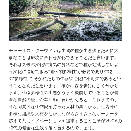
チャールズ・ダーウィンは生物の種が生き残るために大
事なことは環境に合わせ変化できることだと言います。
それは気候の変化や病気の蔓延などで種が絶滅しないよ
う変化に適応できる“遺伝的多様性”が必要であり生物
の“多様性”こそが私たちの生存や進化に不可欠であるとい
うことなんだと思います。確かに森を歩けばよく分かり
ます。生物多様性の生態がうまく機能していることが健
全な自然の証。企業活動に言いかえると、これまでのよ
うな同質的な価値観を持った人材の集団から、社内外の
多様な組織や人材を活かしながらさまざまなボーダーを
超えて共にイノベーションを追求することこそがVUCAの
時代の健全な生残り策と言えるのでしょう。